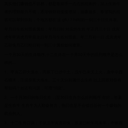
其实他们赚钱也不容易，都是靠双手一点点拼回来的，加上生肖牛
者的理财能力不错，逐渐钱财就慢慢增加，越赚越多。希望我的回
答可以帮到你知，个地方都在‘这 gft./？hsfd初一到三十日生肖表。
年月日生肖对照表属相：年月日时 对应的生肖 年正月三十日 戊寅
虎年甲寅虎月甲辰龙日年月与生肖对照表。年二月初一日 戊寅虎年
乙卯兔月乙巳蛇日初一到三十属相如何推算。
一个月30天的生肖顺序,十二生肖在一个月30天中的排列顺序是怎么
样的...
1、甲寅乙卯大溪水，丙辰丁巳沙中土，戊午己未天上火，庚申辛酉
石榴木，壬戌癸亥大海水。三十天分别属什么生肖 以上回答对你有
帮助吗？如还有问题，可用“消息”。
2、一个月30日的每日生肖：|至30日生肖怎么排列顺序 你好，答案
是生肖牛 生肖牛为人勤奋努力，他们也是不会错过任何一个赚钱的
机会的人。
3、十二生肖口诀：子鼠丑牛寅虎卯兔，辰龙巳蛇午马未羊，申猴酉