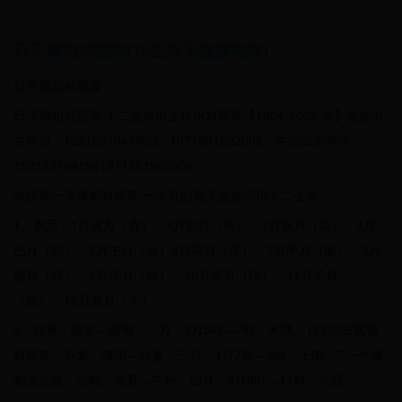
日子属相对照表(12生肖天数属相表)
日子属相对照表
日子属相对照表 十二生肖出生年份对照表【1924-2022 年】鼠的出
生年份：1921931941960、1971981992008。牛的出生年份：
1921931941961971981992009。
农历每一天属相对照表,一个月的每天是如何用十二生肖
1、农历：1月寅月（虎）、2月卯月（兔）、3月辰月（龙）、4月
巳月（蛇）、5月午月（马）6月未月（羊）、7月申月（猴）、8月
酉月（鸡）、9月戌月（狗）、10月亥月（猪）、11月子月
（鼠）、12月丑月（牛）。
2、卯兔：惊蛰—清明，二月，3月5时—7时，木阴。1到30日属相
对照表。辰龙：清明—立夏，三月，4月7时—9时，土阳。**一个属
相怎么查。巳蛇：立夏—芒种，四月，5月9时—11时，火阴。