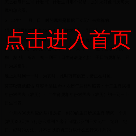
怎么看每日生肖 什麼日冲什麼生肖那个就是，是冲龙好像日历每天
属相怎么看。
5、出生年、月、日、时的属相是根据干支纪年来推算的。
点击进入首页
1到30日属相对照表,12生肖是怎样对应初一到三十
十二地支对应十二生肖：初一到三十的日子属相。子-鼠，丑-牛，
寅-虎，卯-兔，辰-龙，巳-蛇，午-马，未-羊，申-猴，酉-鸡，戌-
狗，亥-猪。所以：初一到三十日生肖表怎么排。子日为属相鼠，丑
日为属相牛。
晚上九时到十一时，为亥时，此时万籁俱寂，猪正在鼾睡。
莫笑狡狐威假借 尊容常见挂堂中 农历每属相对照表：十二生肖属相
年份对照表（农历） 十二生肖属相年份对照表（农历）初一到三十
日生肖表。
一个月内30天对应的属相 从初一到30的生日所属生肖 请问一个月
(农历)30天按五行怎么排列？这个问题涉及到干支纪年、纪月、纪
日、纪时的方法。并不是以初初二分属什么五行来排列的。