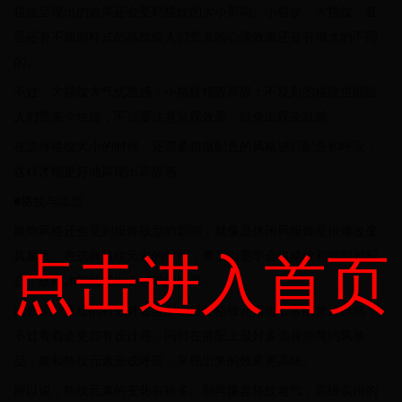
格纹呈现出的效果还会受到格纹的大小影响。小格纹、大格纹、甚
至还有不规则样式的格纹给人们带来的心理效果还是有很大的不同
的。
不过，大格纹大气优雅感；小格纹精致高级；不规则的格纹也能给
人们带来个性感，不过要注意呈现效果，以免出现杂乱感。
在选择格纹大小的时候，还需要根据配色的风格进行配合和呼应，
这样才能更好地展现出高级感。
■格纹与版型
服饰风格还会受到服饰版型的影响，就像是休闲风服饰是很难改变
点击进入首页
其属性。在选择格纹元素的时候，美眉们要学会将格纹和版型相配
合，这样才能呈现出更好看的效果。
比如说，宽松的衬衫外套搭配上黑红格纹元素也非常的舒适自然，
不过看着会更加有设计感。同时在搭配上最好多选择些简约风单
品，能和格纹元素形成呼应，呈现出来的效果更高级。
所以说，格纹元素的变化有很多。别再嫌弃格纹老气，高级实用的