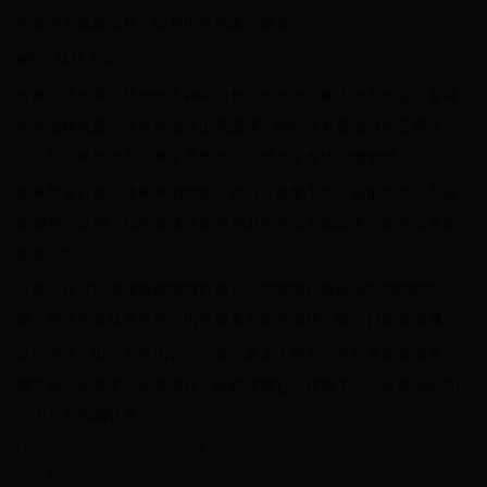
效果更加高级自然，诠释出轻熟风的感觉。
■黑白格纹大衣
经典高级的黑白格纹给人种简约整洁的感觉，配上大衣的版型看着
非常成熟优雅，非常能展现出高级感。同时还有着很强的百搭性。
不过黑白格纹大衣选择了廓形样式，增加了整体的慵懒感。
如果想要打造出休闲风的效果，就可以搭配卫衣。搭配白色卫衣会
更加有少女感，如果选择搭配黑色卫衣那么呈现出来的效果会更加
低调自然。
当然，还可以选择搭配紧身打底衫，也能很好展现出很强的时尚
感。百搭的格纹大衣给了内搭很多不同的选择，轻松打造高级感。
特别声明：以上文章内容仅代表作者本人观点，不代表新浪网观点
或立场。如有关于作品内容、版权或其它问题请于作品发表后的30
日内与新浪网联系。
[心得]创史演武详细心得攻略(附带全支援道具和雇用武将能力说明
以及新手问题Q&A)