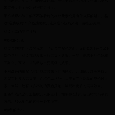
能帮助你展现出不同的高级风格。在你不知道的地方，格纹风潮从
未过去，甚至受欢迎程度更强了。
那么就跟小编了解下不被看好的格纹元素究竟有什么样的魅力。格
纹“逆袭成功”？高级感格纹元素穿搭小技巧来袭！百搭还实用。
格纹元素的穿搭技巧
■格纹的配色
格纹是包容性很高的元素，特别是在配色方面。无论是2种还是多种
颜色搭配，格纹都能发挥出很高级的效果。当然，也需要配色能相
互融合、互补，才能释放出更高级的效果。
不同颜色的搭配也能给格纹带来不同的感觉。比如说，红黑格纹元
素就有种复古高级感；而棕色系格纹也是美眉们很熟悉的英伦风元
素。当然，还有很多不同的颜色搭配，呈现出更多的高级效果。
配色和线条是打造格纹元素的基础，如果你也想打造出时尚高级的
效果。那么配色的选择务必要慎重。
■格纹的大小