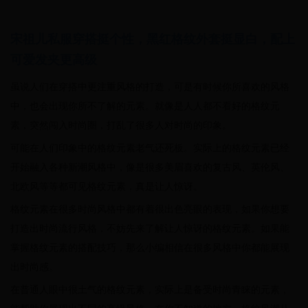
宋祖儿私服穿搭挺个性，黑红格纹外套挺显白，配上
可爱发夹更高级
虽说人们在穿搭中更注重风格的打造，可是有时候你所喜欢的风格
中，也会出现你所不了解的元素。就像是人人都不看好的格纹元
素，突然闯入时尚圈，打乱了很多人对时尚的印象。
可能在人们印象中的格纹元素老气还死板。实际上的格纹元素已经
开始融入各种新潮风格中，像是很多美眉喜欢的复古风、英伦风、
北欧风等等都可见格纹元素，真是让人惊讶。
格纹元素在很多时尚风格中都有着很出色亮眼的表现，如果你想要
打造出时尚流行风格，不妨先来了解让人惊讶的格纹元素。如果能
掌握格纹元素的搭配技巧，那么小编相信在很多风格中你都能展现
出时尚感。
在普通人眼中很土气的格纹元素，实际上是备受时尚青睐的元素，