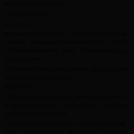
格纹穿搭来袭！演绎“时髦新潮范”。
不同格纹单品的搭配示范
■黄绿格子衬衫
格纹衬衫是日常中很常见的单品，也是让人们对格纹元素产生刻板
印象的根源。不过刻板的格纹主要是格纹的间距过于整齐，美眉们
可以尝试调整格纹元素的距离。比如说，打造出不规则线条交错的
格纹看着就更加时尚。
同时选择黄绿搭配也能给人中清新自然的感觉，搭配上白色T恤更能
展现出清新淡雅感，舒适自然很高级。
■格纹小香风外套
小香风外套的经典H版型非常的高级。同时利用棕色打造出格纹效
果，配上毛绒面料和毛边设计，看着更加温柔高级。同时利用棕色
细闪线条进行封边，更显贵气高级。
内里搭配同款紧身背心展现出好身材，同时能削弱毛绒面料的厚重
膨胀感。下身搭配上白色百褶裙，增添整体的少女感，呈现出来的