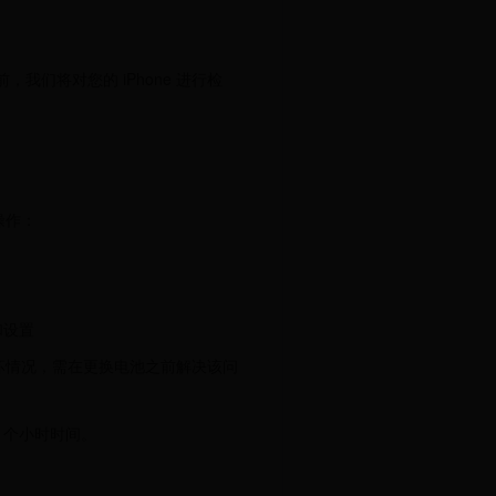
们将对您的 iPhone 进行检
操作：
和设置
损坏情况，需在更换电池之前解决该问
1个小时时间。