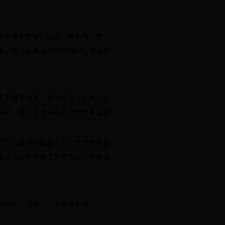
面都备受赞誉。然而，作为电子产
的三星手机电池出现问题时，需要多
售后服务概览。作为全球手机产业巨
网点、授权维修中心和在线服务支持
三星都会为您提供专业和便捷的售后
星会根据具体情况来提供相应的解决
按照以下流程进行售后换电池：