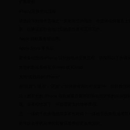
扩展资料：
iPhone更换电池流程
请选择下列服务选项之一来更换您的电池。在提供任何服务之前，我
查，以验证其符合此计划的条件并可正常工作。
Apple 授权服务提供商。
Apple Store 零售店。
要准备好您的 iPhone 以开始电池更换流程，请按照以下步骤
将您的数据备份至 iTunes 或 iCloud
关闭“查找我的 iPhone”
在“设置”>“通用”>“还原”>“抹掉所有内容和设置”中，抹掉数据
注：如果您的 iPhone 存在屏幕开裂等影响电池更换的任何
题。在某些情况下，可能需要支付维修费用。
三、一体机手机换电池需要多长时间？一体机手机换电池需要
你可以去手机品牌的装修店里帮你更换电池的。