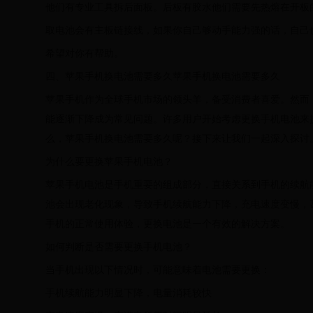
他们有专业工具拆后面板。后板有胶水他们需要先热熔在开板
取电池会有主板链接线，如果你自己够动手能力强的话，自己
希望对你有帮助。
四、苹果手机换电池需要多久苹果手机换电池需要多久
苹果手机作为全球手机市场的领头羊，备受消费者喜爱。然而
能逐渐下降成为常见问题。许多用户开始考虑更换手机电池来
么，苹果手机换电池需要多久呢？接下来让我们一起深入探讨
为什么要更换苹果手机电池？
苹果手机电池是手机重要的组成部分，直接关系到手机的续航
池会出现老化现象，导致手机续航能力下降，充电速度变慢，
手机的正常使用体验，更换电池是一个有效的解决方案。
如何判断是否需要更换手机电池？
当手机出现以下情况时，可能意味着电池需要更换：
手机续航能力明显下降，电量消耗较快