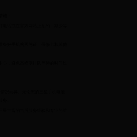
措施：
打电话或在官方网站上预约，减少等
准备好手机购买凭证、保修卡和其他
中心，避免高峰期排队等待的时间过
因情况而异。无论您的三星手机电池
服务。
三星丰富的售后服务经验和专业的维