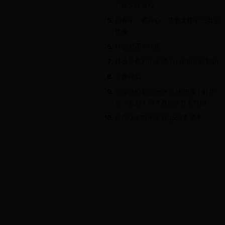
六星荣耀征程
握在手，暖在心：马卡龙暖手充电宝
体验
什么是正向代理
什么是色彩的冷暖？ | 油画基础知识
金庸作品
业界良心苹果core m3和i5哪个好用
点？差别大吗？透过参数看性能
达尔优a980和罗技g502选哪个