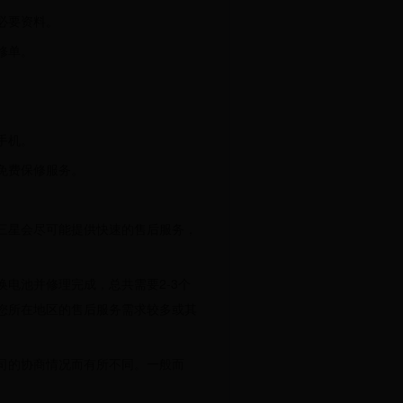
必要资料。
修单。
手机。
免费保修服务。
三星会尽可能提供快速的售后服务，
电池并修理完成，总共需要2-3个
您所在地区的售后服务需求较多或其
司的协商情况而有所不同。一般而