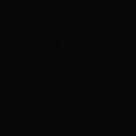
况可能耗时稍长，一般当天可以完
时内处理好，另加上快递在途中的时
-4 小时左右，一般来说即日可取。
约一下，预约流程如下：
，在获得支持页面中搜索“电池问题或故障
电源维修”，可以找到官方的支持页面，