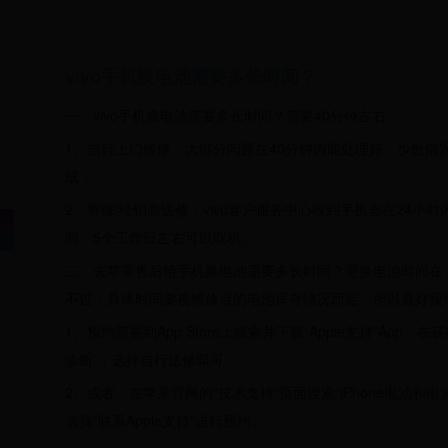
vivo手机换电池需要多长时间？
一、vivo手机换电池需要多长时间？需要40分钟左右
1、自行上门维修：大部分问题在40分钟内能处理好，少数情
成；
2、寄修/经销商送修：vivo客户服务中心收到手机会在24小
间，5个工作日左右可以取机。
二、去苹果售后给手机换电池需要多长时间？更换电池时间在 3
不过，具体时间要视维修点的电池库存情况而定。所以最好预
1、预约需要到App Store上搜索并下载“Apple支持”App
诊断”，选择自行送修即可。
2、或者，在苹果官网的“技术支持”页面搜索“iPhone电池和
选择“联系Apple支持”进行预约。