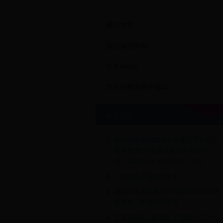
网站首页
姆巴佩世界杯
世界杯h组
世界杯预选赛中国队
最新文章
2025年分期免息买手机哪个平台好？
独家整理7个正规优质平台发布时
间：2025-3-14 19:11阅读：613
一次性电子烟能用多久
澳洲队凌晨击败沙特 成功晋级2026年
世界杯 - 澳洲财经新闻
世界杯G组比赛前瞻│巴西队开启冲击