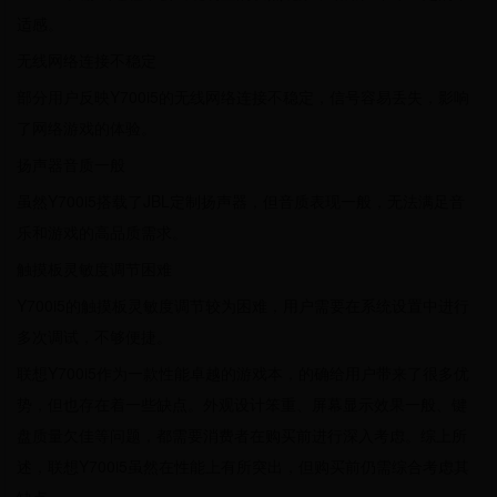
适感。
无线网络连接不稳定
部分用户反映Y700i5的无线网络连接不稳定，信号容易丢失，影响
了网络游戏的体验。
扬声器音质一般
虽然Y700i5搭载了JBL定制扬声器，但音质表现一般，无法满足音
乐和游戏的高品质需求。
触摸板灵敏度调节困难
Y700i5的触摸板灵敏度调节较为困难，用户需要在系统设置中进行
多次调试，不够便捷。
联想Y700i5作为一款性能卓越的游戏本，的确给用户带来了很多优
势，但也存在着一些缺点。外观设计笨重、屏幕显示效果一般、键
盘质量欠佳等问题，都需要消费者在购买前进行深入考虑。综上所
述，联想Y700i5虽然在性能上有所突出，但购买前仍需综合考虑其