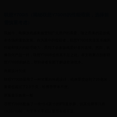
联想Y700i5（揭秘联想Y700i5的性能瑕疵，选择前
需慎重考虑）
现如今，电脑游戏越来越受到广大用户的喜爱，随之而来的是游戏
本市场的蓬勃发展。作为其中的佼佼者，联想Y700i5凭借其卓越的
性能和强大的处理能力，受到了众多游戏爱好者的追捧。然而，就
像任何产品一样，联想Y700i5也有其不足之处。本文将重点剖析联
想Y700i5的缺点，帮助读者全面了解这款游戏本。
外观设计欠佳
联想Y700i5采用了一种笨重的外观设计，机身厚度达到了25毫米，
重量也超过了2.5千克，给携带带来不便。
屏幕显示效果一般
尽管Y700i5配备了一块15.6英寸的IPS显示屏，但其分辨率只有
1920x1080，与竞争对手相比显得有些不足。