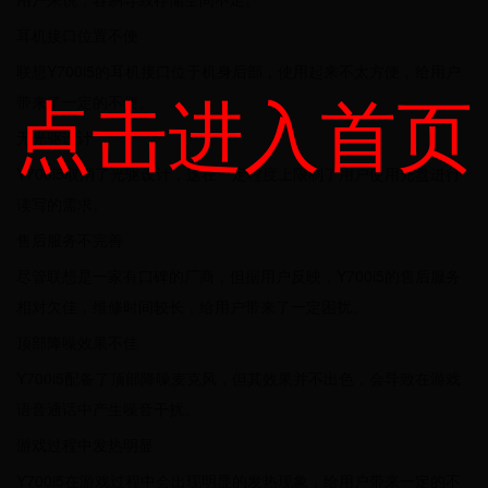
耳机接口位置不便
联想Y700i5的耳机接口位于机身后部，使用起来不太方便，给用户
点击进入首页
带来了一定的不便。
无光驱设计
Y700i5取消了光驱设计，这在一定程度上限制了用户使用光盘进行
读写的需求。
售后服务不完善
尽管联想是一家有口碑的厂商，但据用户反映，Y700i5的售后服务
相对欠佳，维修时间较长，给用户带来了一定困扰。
顶部降噪效果不佳
Y700i5配备了顶部降噪麦克风，但其效果并不出色，会导致在游戏
语音通话中产生噪音干扰。
游戏过程中发热明显
Y700i5在游戏过程中会出现明显的发热现象，给用户带来一定的不