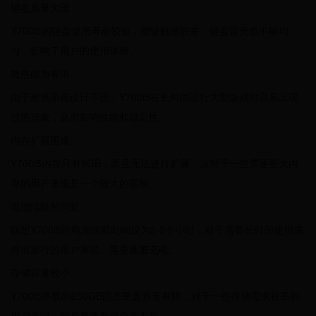
键盘质量欠佳
Y700i5的键盘使用寿命较短，按键触感较差，键盘背光也不够均
匀，影响了用户的使用体验。
散热能力有限
由于散热系统设计不佳，Y700i5在长时间运行大型游戏时容易出现
过热现象，从而影响性能和稳定性。
内存扩展困难
Y700i5内存只有8GB，而且无法进行扩展，这对于一些需要更大内
存的用户来说是一个较大的限制。
电池续航时间短
联想Y700i5的电池续航时间仅为2-3个小时，对于需要长时间使用或
外出旅行的用户来说，需要频繁充电。
存储容量较小
Y700i5搭载的256GB固态硬盘容量有限，对于一些存储需求较高的
用户来说，容易导致存储空间不足。