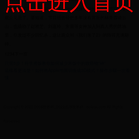
《我们来了》，一个展现女星们如何姐妹情深的真人秀节目又要和
观众见面了。要知道，节目组曾经把多年没有露面的林青霞请出
山，也撬动了赵雅芝、刘嘉玲、朱茵等女神加入到真人秀的阵地
里，引发过不少回忆杀，这让观众对《我们来了2》的阵容充满期
待。
1234下一页
只需5步！科学煮饭教你如何减少米饭中的致癌物“砷”
這樣看更清楚！如何將Apple地圖切換成3D模式？操作步驟一次看
懂
Copyright © 2022 2006世界杯_2022足球世界杯 - bolesk.com All Rights
Reserved.