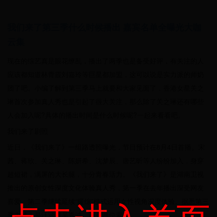
我们来了第三季什么时候播出 嘉宾名单全曝光大咖
云集
现在的综艺真是眼花缭乱，播出了两季也是备受好评，有关注的人
应该都知道林青霞刘嘉玲等巨星都加盟，这可以说是实力派的师奶
团了吧。小编了解到第三季马上就要和大家见面了，香港女星关之
琳首次参加真人秀也是引起了很大关注，那么除了关之琳还有哪些
人会加入呢?具体的播出时间是什么时候呢?一起来看看吧。
我们来了剧照
近日，《我们来了》一组路透照曝光，节目预计在8月4日首播。宋
茜、蒋欣、关之琳、陈妍希、沈梦辰、唐艺昕等人纷纷加入，身穿
超短裙，满屏的大长腿，十分青春活力。《我们来了》是湖南卫视
推出的原创女性深度文化体验真人秀，第一季在去年播出深受网友
点击进入首页
喜爱。第二季继续延续“暖综”模式运用女性视角深度体验。据悉第三
季主持人是汪涵和吴秀波，还有两位素人。