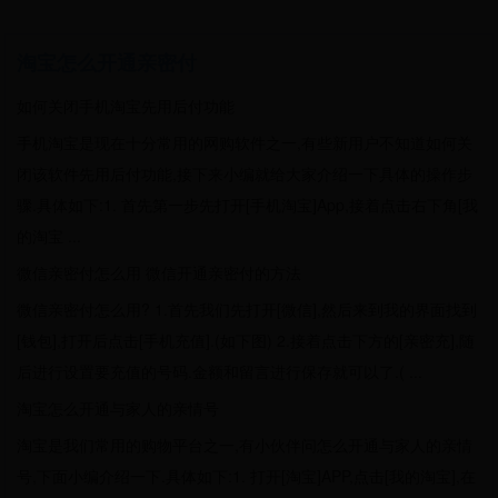
淘宝怎么开通亲密付
如何关闭手机淘宝先用后付功能
手机淘宝是现在十分常用的网购软件之一,有些新用户不知道如何关
闭该软件先用后付功能,接下来小编就给大家介绍一下具体的操作步
骤.具体如下:1. 首先第一步先打开[手机淘宝]App,接着点击右下角[我
的淘宝 ...
微信亲密付怎么用 微信开通亲密付的方法
微信亲密付怎么用? 1.首先我们先打开[微信],然后来到我的界面找到
[钱包],打开后点击[手机充值].(如下图) 2.接着点击下方的[亲密充],随
后进行设置要充值的号码.金额和留言进行保存就可以了.( ...
淘宝怎么开通与家人的亲情号
淘宝是我们常用的购物平台之一,有小伙伴问怎么开通与家人的亲情
号,下面小编介绍一下.具体如下:1. 打开[淘宝]APP,点击[我的淘宝],在