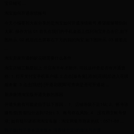
宝店铺可 ...
淘宝如何开通亲情账号
今天小编要和大家分享的是淘宝如何开通亲情账号,希望能够帮助到
大家. 操作方法 01 首先在我们的手机桌面上找到淘宝并点击它,如下
图所示. 02 然后点击屏幕右下方的我的淘宝,如下图所示. 03 接着点
...
淘宝卖家开通蚂蚁花呗需要什么条件
淘宝店铺三颗星以上 开店有半年才能开. 可以这样查是否有开通资
格: 1. 打开支付宝手机客户端. 2.点击[服务窗],添加[花呗]后进入花呗
服务窗. 3.点击[我想]-[开通花呗]即可查询是否可开通花 ...
新浪微博淘宝版开通失败的原因
开通失败有可能是由于以下原因： 1、店铺等级不足1钻; 2、帐号涉
嫌售假(售假扣分达到12分); 3、帐号存在风险; 4、没有用主帐号登
录; 如有疑问请咨询淘宝客服：淘宝网集市商家热线：0571-88 ...
甄子饭(竹子香🎍沥米饭🍚 清香味十足)的做法与步骤