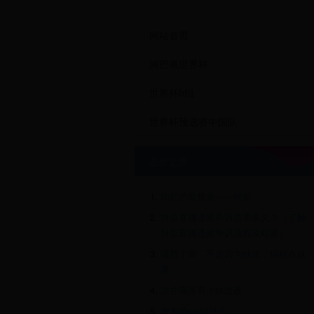
网站首页
姆巴佩世界杯
世界杯h组
世界杯预选赛中国队
最新文章
绚烂的菜板鱼——鳑鲏
抖音直播违规申诉需要多久？（了解
抖音直播违规申诉流程及时效）
嘴唇干裂，不是因为缺水，病根在这
里
沙井哪里有小妹过夜
华为的siri叫什么