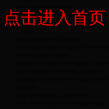
点击进入首页
选择注册：在登录界面选择“注册”选项。
输入信息：按照提示输入您的手机号码、邮箱、设置密码等信
验证码：系统会向您的手机发送验证码，输入后完成验证。
4. 完成注册
阅读协议：阅读并同意服务条款及隐私政策。
点击确认：完成以上步骤后，点击确认按钮，即可成功注册百
海外用户使用百度网盘的注意事项
网络稳定性：使用百度网盘时，确保网络连接稳定，建议使用V
账户安全：定期更换密码并开启双重验证，以保障账户安全。
文件存储限制：关注免费存储空间限制，避免超出存储限制后
常见问题解答
Q1: 我在海外注册百度网盘后，能否正常使用吗？
A: 是的，海外用户在注册后可正常使用百度网盘的各项功能，