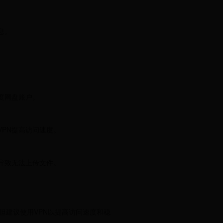
息。
度网盘账户。
PN提高访问速度。
导致无法上传文件。
但建议使用VPN以提高访问速度和稳