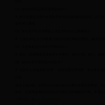
定性。
Q2: 如何找回忘记的百度网盘密码？
A: 您可以通过注册时使用的手机号码或邮箱找回密码。进入登
提示进行重置。
Q3: 海外用户在百度网盘上传文件时有什么限制吗？
A: 上传文件的大小和数量可能受到地区网络的限制，建议使
Q4: 百度网盘支持多种文件格式吗？
A: 是的，百度网盘支持多种文件格式，包括文档、图片、音
Q5: 如何分享百度网盘中的文件？
A: 在文件上右键选择“分享”，然后设置分享权限，最后将生
结语
通过上述步骤，您可以轻松地在海外注册并使用百度网盘。无
协作，百度网盘都能为您提供方便的云存储解决方案。希望这
怎样转运小秘方？帮助转好运？
下载适合 iOS、Android、Mac、PC、Linux 以及更多平台