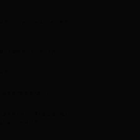
录界面，点击“忘记密码”，然后按照
用稳定的网络进行大文件的上传。
频和视频等。
成的链接发送给其他人即可。
论是备份文件、分享资源还是与他人
篇指南能对您有所帮助！
的密码管理程序