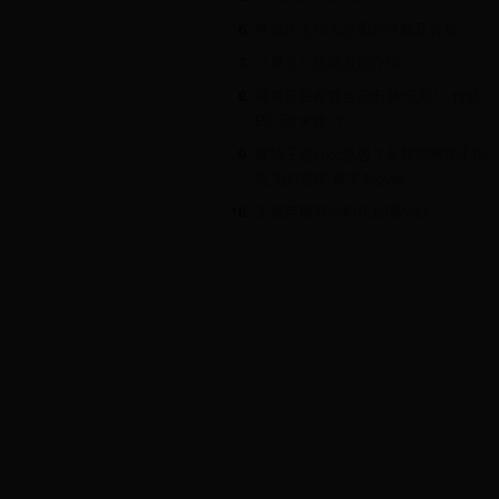
英雄杀主印大全图片详解及分析
《摩点》提现方法介绍
阿里云发布首台云电脑“无影”，传统
PC 已“末路”？
瘪犊子是什么意思？东北话瘪犊子玩
意儿的意思 瘪字怎么读
王者荣耀韩信和马超哪个好